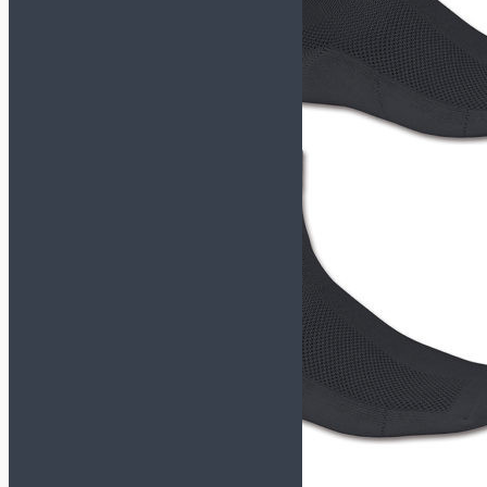
TACTICO
TOP FLEX
Футзалки KELME
СМОТРЕТЬ ВСЕ
МОДЕЛИ
INDOOR COPA
PRECISION
SCALPEL
STILETTO
Футзалки MUNICH-X
СМОТРЕТЬ ВСЕ
МОДЕЛИ
CONTINENTAL
CONTINENTAL V2
G3
GRESCA
ONE
PRISMA
RONDO