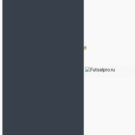
Оптовый отдел
Отслеживание заказа
Гарантии
Договор Оферты
Политика конфиденциальности
Все права защищены 2026 | Магазин
ФУТЗАЛ ПРО
-
Бутсы, сороконожки, футзалки, кроссовки, экипировка
для футбола