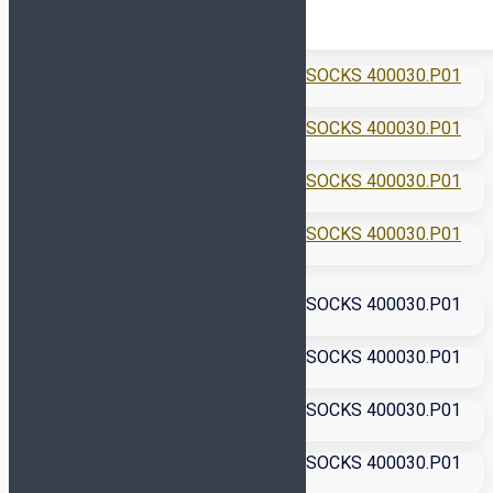
Футзалки NIKE
GATO
Футзалки ORTUSEIGHT
Детские футзалки
Сороконожки (TF)
СМОТРЕТЬ ВСЕ
Сороконожки JOMA
Сороконожки KELME
Сороконожки NIKE
Детские сороконожки
Бутсы (AG, FG, MT)
Кроссовки
Сланцы и полотенца
Для детей
Обувь для футбола
Бутсы
Сороконожки
Футзалки
Для вратарей