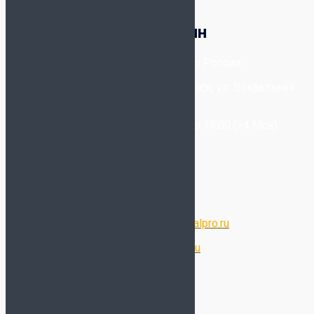
Корзина
Футбольный магазин
8-800-300-80-96
- Бесплатно по России
+7-(993) 025-09-20
- Новосибирск, ул. Вокзальная
Магистраль, 6/2
Звонки принимаются с 11:00 до 19:00 (+4 Мск)
Написать в WhatsApp
Написать в Telegram
Написать в Max
Электронная почта:
store@futsalpro.ru
Оптовый отдел:
opt@futsalpro.ru
Дополнительно