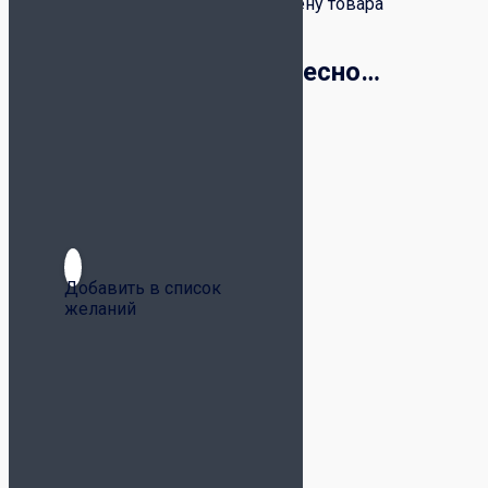
расходы по возвращению или обмену товара
возлагаются на покупателя.
Вам также будет интересно…
Добавить в список
желаний
Носки Joma MEDIUM
SPORT SOCKS 400030.P02
белые
699
₽