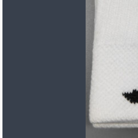
Спортивные костюмы
Толстовки/Свитшоты
Аксессуары
Бейсболки
Носки
Перчатки зимние
Сумки и рюкзаки
Шапки/Снуды/Перчатки
Шнурки
Щитки
Вратарская экипировка
Вратарская форма
Наколенники и
налокотники
Перчатки
Мячи
Размер 5
Размер 4
Размер 3