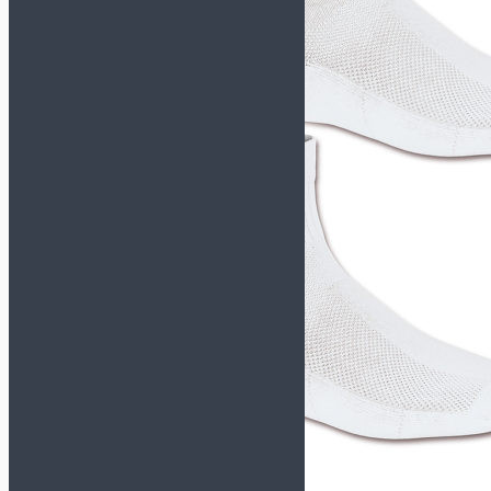
TACTICO
TOP FLEX
Футзалки KELME
СМОТРЕТЬ ВСЕ
МОДЕЛИ
INDOOR COPA
PRECISION
SCALPEL
STILETTO
Футзалки MUNICH-X
СМОТРЕТЬ ВСЕ
МОДЕЛИ
CONTINENTAL
CONTINENTAL V2
G3
GRESCA
ONE
PRISMA
RONDO