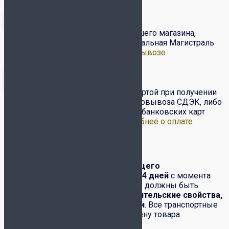
Бесплатный самовывоз с нашего магазина,
расположенного по адресу ул. Вокзальная Магистраль
6/2.
Подробнее о доставке и самовывозе
Оплата товара наличными/картой при получении
товара от курьера или в пункте самовывоза СДЭК, либо
по предоплате на сайте с помощью банковских карт
VISA, Master Card, МИР и др..
Подробнее о оплате
Обмен-возврат товара
Обмен и возврат
товара надлежащего
качества
производится в течение
14 дней
с момента
его получения. При этом полностью должны быть
сохранены:
товарный вид, потребительские свойства,
комплектация, фабричные ярлыки
. Все транспортные
расходы по возвращению или обмену товара
возлагаются на покупателя.