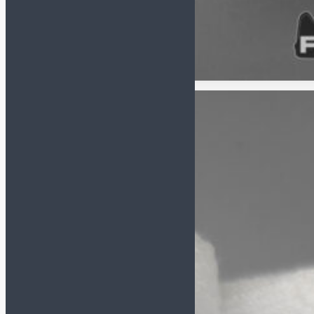
Сувенирные (размер 1)
Насосы и иглы для мячей
Инвентарь
Бутылки для воды
Для судьи
Капитанские повязки
Контейнеры
Лестницы, конусы,
фишки
Насосы и иглы для мячей
Планшеты, секундомеры
Свистки
Сетка для мячей
Сланцы и полотенца
Спортивная медицина
Сувениры
Бренд
ADIDAS
ALPHAKEEPERS