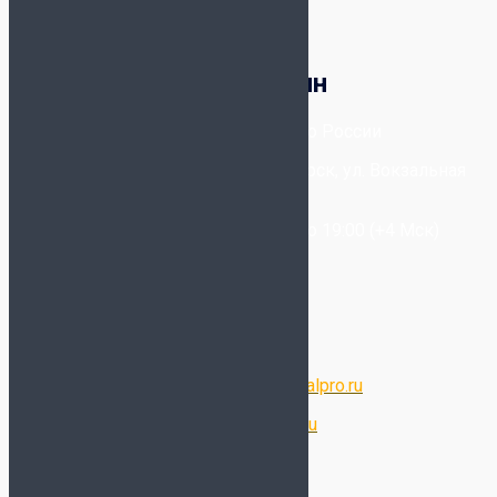
Корзина
Футбольный магазин
8-800-300-80-96
- Бесплатно по России
+7-(993) 025-09-20
- Новосибирск, ул. Вокзальная
Магистраль, 6/2
Звонки принимаются с 11:00 до 19:00 (+4 Мск)
Написать в WhatsApp
Написать в Telegram
Написать в Max
Электронная почта:
store@futsalpro.ru
Оптовый отдел:
opt@futsalpro.ru