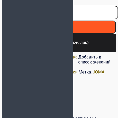
400030.P02 белые
В корзину
ЗАПРОСИТЬ СЧЕТ (ДЛЯ ЮР. ЛИЦ)
Добавить в список
Удалить из списка
Добавить в
желаний
желаний
список желаний
Артикул:
400030.P02
Категория:
Носки
Метка:
JOMA
Описание
Детали
Доставка и оплата
Обмен-возврат товара
Описание