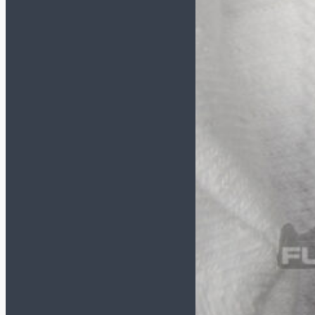
DEMIX
GRANDE
HO SOCCER
JÖGEL
JOMA
KELME
LEGEA
MITRE
MUNICH
NIKE
ORTUSEIGHT
SELECT
UMBRO
СЕРТИФИКАТ В ПОДАРОК