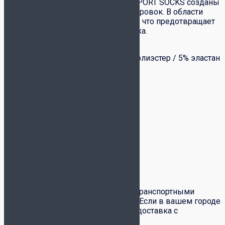
Спортивные носки Joma MEDIUM SPORT SOCKS созданы
специально для интенсивных тренировок. В области
пальцев и пятки уплотненная вязка, что предотвращает
преждевременное протирание носка.
Высота носка 8 см
Материал: 75% хлопок / 20% полиэстер / 5% эластан
Детали
Цвет
белый
Бренд
Joma
Доставка и оплата
Доставка товаров по всей России транспортными
компаниями СДЭК и Почта России. Если в вашем городе
есть служба
СДЭК
– вам доступна доставка с
примеркой и частичным выкупом.