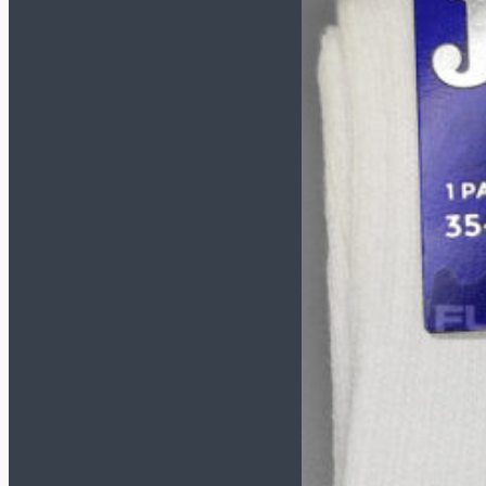
Перчатки
Форма
Наколенники и
налокотники
Футбольная форма
Щитки и гетры
Куртки/пуховики
Спортивные костюмы
Футбольная форма
Комплект формы
(футболка+шорты)
Футболки
Шорты
Гетры
Манишки
Одежда
Компрессионное белье
Куртки/Пуховики