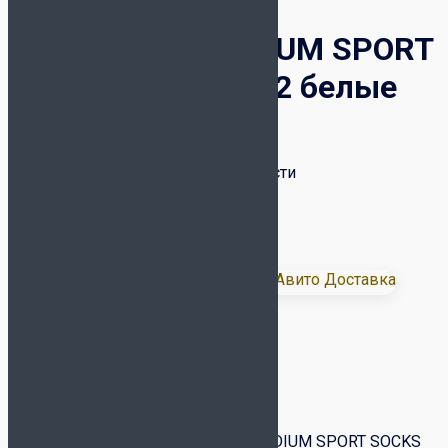
Носки Joma MEDIUM SPORT
SOCKS 400030.P02 белые
699
₽
Cпортивные носки средней плотности
Высота 8 см
Унисекс
Цена за пару
Доставка:
Размер
Очистить
Количество товара Носки Joma MEDIUM SPORT SOCKS