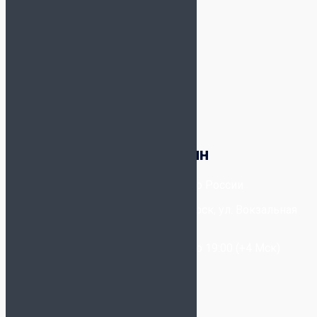
1
тёмно-синий
2
фиолетовый
1
чёрный
3
Корзина
Футбольный магазин
8-800-300-80-96
- Бесплатно по России
+7-(993) 025-09-20
- Новосибирск, ул. Вокзальная
Магистраль, 6/2
Звонки принимаются с 11:00 до 19:00 (+4 Мск)
Написать в WhatsApp
Написать в Telegram