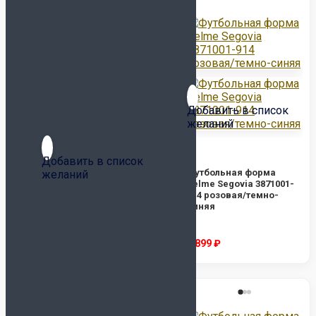
DEMIX
GRANDE
HO SOCCER
JÖGEL
JOMA
KELME
Добавить в список
LEGEA
желаний
MITRE
MUNICH
Добавить в список
NIKE
Футбольная форма
желаний
Kelme Segovia 3871001-
ORTUSEIGHT
914 розовая/темно-
SELECT
Футбольная форма
синяя
Kelme Segovia 3871001-
UMBRO
328 мятная/изумрудная
СЕРТИФИКАТ В ПОДАРОК
2 899
₽
2 899
₽