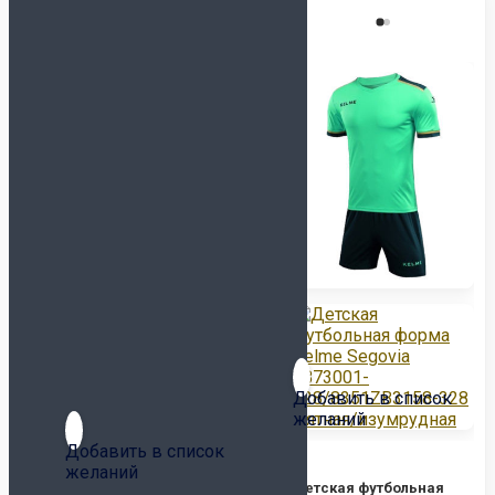
TACTICO
TOP FLEX
Футзалки KELME
СМОТРЕТЬ ВСЕ
МОДЕЛИ
INDOOR COPA
PRECISION
SCALPEL
STILETTO
Футзалки MUNICH-X
СМОТРЕТЬ ВСЕ
МОДЕЛИ
CONTINENTAL
CONTINENTAL V2
G3
Добавить в список
GRESCA
желаний
ONE
Добавить в список
PRISMA
желаний
RONDO
Детская футбольная