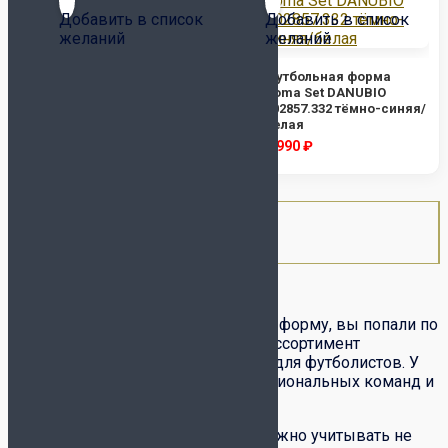
Добавить в список
Добавить в список
желаний
желаний
Футбольная форма
Футбольная форма
Joma Set DANUBIO
Joma Set DANUBIO
102857.203 белая/тёмно-
102857.332 тёмно-синяя/
синяя
белая
2 990
₽
2 990
₽
1
2
→
Если вы хотите купить футбольную форму, вы попали по
адресу! Мы предлагаем широкий ассортимент
качественной спортивной одежды для футболистов. У
нас вы найдете форму для профессиональных команд и
любителей.
При выборе футбольной формы важно учитывать не