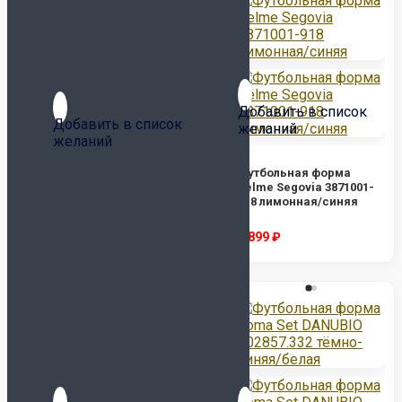
Добавить в список
Добавить в список
желаний
желаний
Футбольная форма
Футбольная форма
Kelme Segovia 3871001-
Kelme Segovia 3871001-
918 лимонная/синяя
996/8351ZB1158-996
голубая/темно-синяя
2 899
₽
2 899
₽