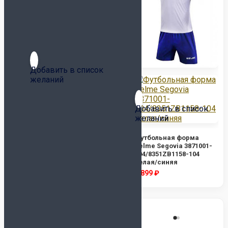
Сувенирные (размер 1)
Насосы и иглы для мячей
Инвентарь
Бутылки для воды
Для судьи
Капитанские повязки
Добавить в список
желаний
Контейнеры
Лестницы, конусы,
фишки
Добавить в список
Насосы и иглы для мячей
желаний
Футбольная форма
Kelme Segovia 3871001-
Планшеты, секундомеры
667 красная/темно-
Футбольная форма
Свистки
серая
Kelme Segovia 3871001-
Сетка для мячей
104/8351ZB1158-104
белая/синяя
Сланцы и полотенца
2 899
₽
2 899
₽
Спортивная медицина
Сувениры
Бренд
ADIDAS
ALPHAKEEPERS