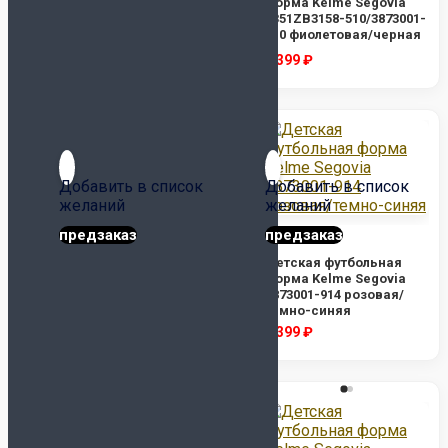
форма Kelme Segovia
3873001-667/8351ZB3158-
8351ZB3158-510/3873001-
Перчатки
667 красная/темно-
510 фиолетовая/черная
серая
Форма
2 399
₽
2 399
₽
Наколенники и
налокотники
Футбольная форма
Щитки и гетры
Куртки/пуховики
Добавить в список
Добавить в список
Спортивные костюмы
желаний
желаний
Футбольная форма
предзаказ
предзаказ
Комплект формы
(футболка+шорты)
Детская футбольная
Детская футбольная
форма Kelme Segovia
форма Kelme Segovia
Футболки
3873001-910 оранжевая/
3873001-914 розовая/
Шорты
белая
темно-синяя
2 399
₽
2 399
₽
Гетры
Манишки
Одежда
Компрессионное белье
Куртки/Пуховики