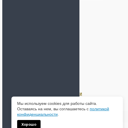
Информация
О нас
Условия оплаты и доставка
Обмен и возврат
Оптовый отдел
Отслеживание заказа
Гарантии
Договор Оферты
Политика конфиденциальности
Мы используем cookies для работы сайта.
Оставаясь на нем, вы соглашаетесь с
политикой
Все права защищены 2026 | Магазин
ФУТЗАЛ ПРО
-
конфиденциальности
.
Бутсы, сороконожки, футзалки, кроссовки, экипировка
для футбола
Хорошо