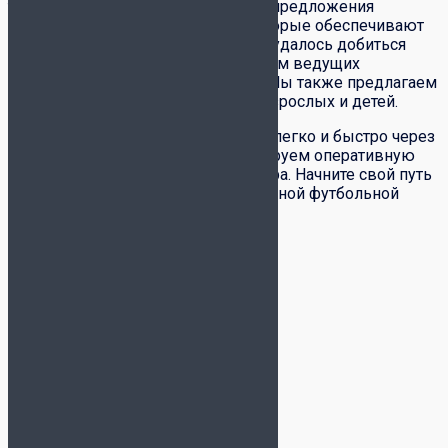
только стиль, но и материал. Наши предложения
включают специальные ткани, которые обеспечивают
комфорт во время игры. Всег того удалось добиться
благодаря многолетним разработкам ведущих
футболных брендов: Joma, Kelme. Мы также предлагаем
формы различных размеров для взрослых и детей.
Купить футбольную форму можно легко и быстро через
наш интернет-магазин. Мы гарантируем оперативную
доставку и высокое качество товара. Начните свой путь
к спортивным победам с качественной футбольной
формой!
Фильтровать по цене
Бренд
Joma
3
Kelme
19
Размер
Рост 110 см
1