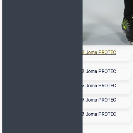
Сувенирные (размер 1)
Насосы и иглы для мячей
Инвентарь
Бутылки для воды
Для судьи
Капитанские повязки
Контейнеры
Лестницы, конусы,
фишки
Насосы и иглы для мячей
Планшеты, секундомеры
Свистки
Сетка для мячей
Сланцы и полотенца
Спортивная медицина
Сувениры
Бренд
ADIDAS
ALPHAKEEPERS