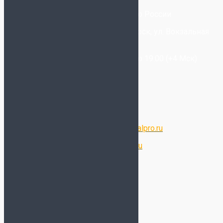
8-800-300-80-96
- Бесплатно по России
+7-(993) 025-09-20
- Новосибирск, ул. Вокзальная
Магистраль, 6/2
Звонки принимаются с 11:00 до 19:00 (+4 Мск)
Написать в WhatsApp
Написать в Telegram
Написать в Max
Электронная почта:
store@futsalpro.ru
Оптовый отдел:
opt@futsalpro.ru
Дополнительно
Отзывы