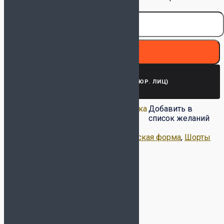
PROTEC 711/101
В корзину
ЗАПРОСИТЬ СЧЕТ (ДЛЯ ЮР. ЛИЦ)
Добавить в список
Удалить из списка
Добавить в
желаний
желаний
список желаний
Артикул:
711/101
Категории:
Вратарская форма
,
Шорты
Метка:
JOMA
Описание
Детали
Доставка и оплата
Обмен-возврат товара
Описание