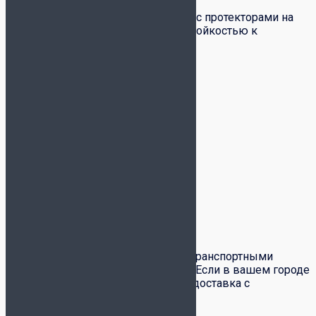
Шорты для вратарей из полиэстера с протекторами на
бедрах. Отличаются повышенной стойкостью к
истиранию.
Состав: 100% полиэстер
Детали
Цвет
чёрный
Бренд
Joma
Доставка и оплата
Доставка товаров по всей России транспортными
компаниями СДЭК и Почта России. Если в вашем городе
есть служба
СДЭК
– вам доступна доставка с
примеркой и частичным выкупом.