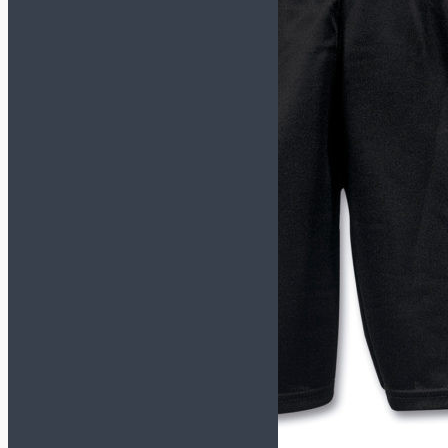
TACTICO
TOP FLEX
Футзалки KELME
СМОТРЕТЬ ВСЕ
МОДЕЛИ
INDOOR COPA
PRECISION
SCALPEL
STILETTO
Футзалки MUNICH-X
СМОТРЕТЬ ВСЕ
МОДЕЛИ
CONTINENTAL
CONTINENTAL V2
G3
GRESCA
ONE
PRISMA
RONDO