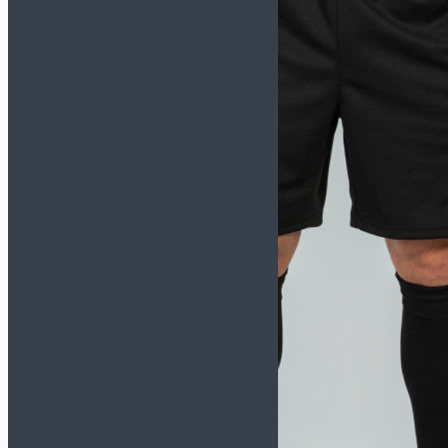
Спортивные костюмы
Толстовки/Свитшоты
Аксессуары
Бейсболки
Носки
Перчатки зимние
Сумки и рюкзаки
Шапки/Снуды/Перчатки
Шнурки
Щитки
Вратарская экипировка
Вратарская форма
Наколенники и
налокотники
Перчатки
Мячи
Размер 5
Размер 4
Размер 3