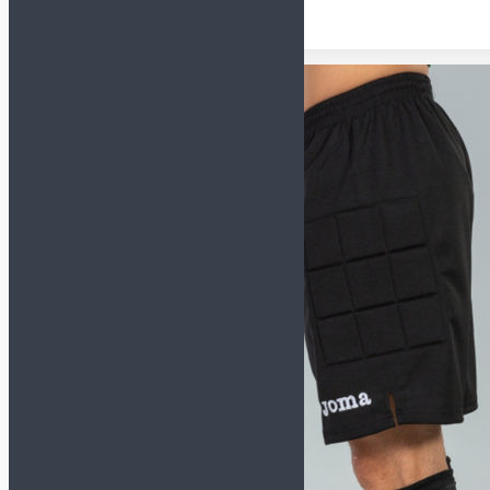
Футзалки NIKE
GATO
Футзалки ORTUSEIGHT
Детские футзалки
Сороконожки (TF)
СМОТРЕТЬ ВСЕ
Сороконожки JOMA
Сороконожки KELME
Сороконожки NIKE
Детские сороконожки
Бутсы (AG, FG, MT)
Кроссовки
Сланцы и полотенца
Для детей
Обувь для футбола
Бутсы
Сороконожки
Футзалки
Для вратарей