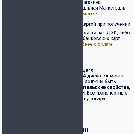
Бесплатный самовывоз с нашего магазина,
расположенного по адресу ул. Вокзальная Магистраль
6/2.
Подробнее о доставке и самовывозе
Оплата товара наличными/картой при получении
товара от курьера или в пункте самовывоза СДЭК, либо
по предоплате на сайте с помощью банковских карт
VISA, Master Card, МИР и др..
Подробнее о оплате
Обмен-возврат товара
Обмен и возврат
товара надлежащего
качества
производится в течение
14 дней
с момента
его получения. При этом полностью должны быть
сохранены:
товарный вид, потребительские свойства,
комплектация, фабричные ярлыки
. Все транспортные
расходы по возвращению или обмену товара
возлагаются на покупателя.
Корзина
Футбольный магазин