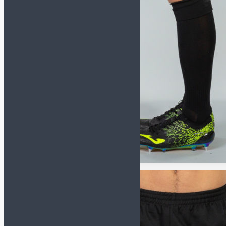
Перчатки
Форма
Наколенники и
налокотники
Футбольная форма
Щитки и гетры
Куртки/пуховики
Спортивные костюмы
Футбольная форма
Комплект формы
(футболка+шорты)
Футболки
Шорты
Гетры
Манишки
Одежда
Компрессионное белье
Куртки/Пуховики