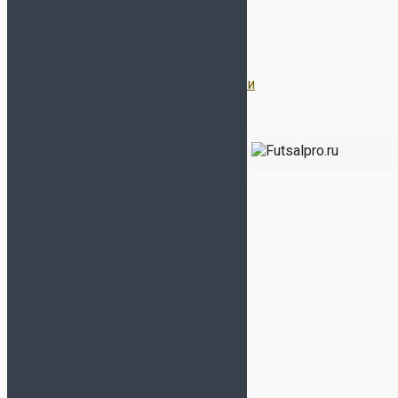
Гарантии
Договор Оферты
Политика конфиденциальности
Все права защищены 2026 | Магазин
ФУТЗАЛ ПРО
-
Бутсы, сороконожки, футзалки, кроссовки, экипировка
для футбола