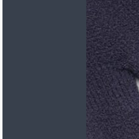
Перчатки
Форма
Наколенники и
налокотники
Футбольная форма
Щитки и гетры
Куртки/пуховики
Спортивные костюмы
Футбольная форма
Комплект формы
(футболка+шорты)
Футболки
Шорты
Гетры
Манишки
Одежда
Компрессионное белье
Куртки/Пуховики