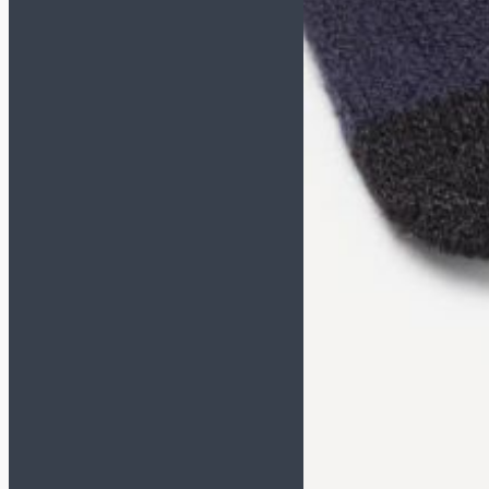
Спортивные костюмы
Толстовки/Свитшоты
Аксессуары
Бейсболки
Носки
Перчатки зимние
Сумки и рюкзаки
Шапки/Снуды/Перчатки
Шнурки
Щитки
Вратарская экипировка
Вратарская форма
Наколенники и
налокотники
Перчатки
Мячи
Размер 5
Размер 4
Размер 3