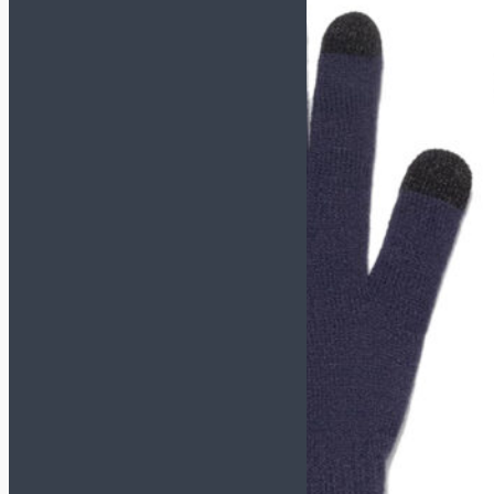
TACTICO
TOP FLEX
Футзалки KELME
СМОТРЕТЬ ВСЕ
МОДЕЛИ
INDOOR COPA
PRECISION
SCALPEL
STILETTO
Футзалки MUNICH-X
СМОТРЕТЬ ВСЕ
МОДЕЛИ
CONTINENTAL
CONTINENTAL V2
G3
GRESCA
ONE
PRISMA
RONDO