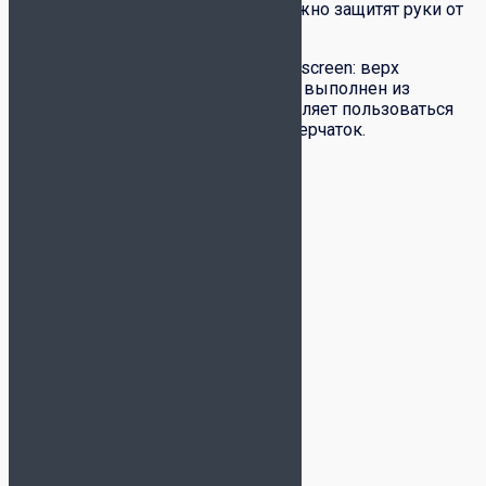
современного материала, они надежно защитят руки от
холода и ветра.
Модель дополнена функцией touch screen: верх
большого и указательного пальцев выполнен из
специального материала. Это позволяет пользоваться
смартфоном на холоде, не снимая перчаток.
Мягкий и легкий материал
Функция touch screen
Унисекс
Практичный цвет
Материал: 100% акрил
Производство: Китай
Детали
Цвет
тёмно-синий
Бренд
Jögel