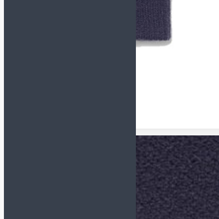
Футзалки NIKE
GATO
Футзалки ORTUSEIGHT
Детские футзалки
Сороконожки (TF)
СМОТРЕТЬ ВСЕ
Сороконожки JOMA
Сороконожки KELME
Сороконожки NIKE
Детские сороконожки
Бутсы (AG, FG, MT)
Кроссовки
Сланцы и полотенца
Для детей
Обувь для футбола
Бутсы
Сороконожки
Футзалки
Для вратарей