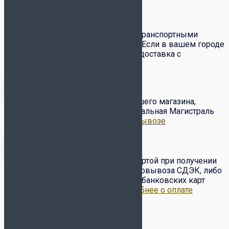
Доставка и оплата
Доставка товаров по всей России транспортными
компаниями СДЭК и Почта России. Если в вашем городе
есть служба
СДЭК
– вам доступна доставка с
примеркой и частичным выкупом.
Бесплатный самовывоз с нашего магазина,
расположенного по адресу ул. Вокзальная Магистраль
6/2.
Подробнее о доставке и самовывозе
Оплата товара наличными/картой при получении
товара от курьера или в пункте самовывоза СДЭК, либо
по предоплате на сайте с помощью банковских карт
VISA, Master Card, МИР и др..
Подробнее о оплате
Обмен-возврат товара