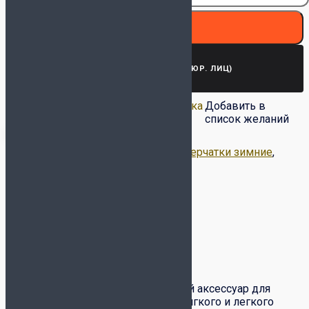
В корзину
ЗАПРОСИТЬ СЧЕТ (ДЛЯ ЮР. ЛИЦ)
Добавить в список
Удалить из списка
Добавить в
желаний
желаний
список желаний
Артикул:
ЦБ-00003948
Категории:
Перчатки зимние
,
Спортивные шапки
Метка:
JÖGEL
Описание
Детали
Доставка и оплата
Обмен-возврат товара
Описание
Вязаные перчатки – универсальный аксессуар для
взрослых и детей. Сделанные из мягкого и легкого