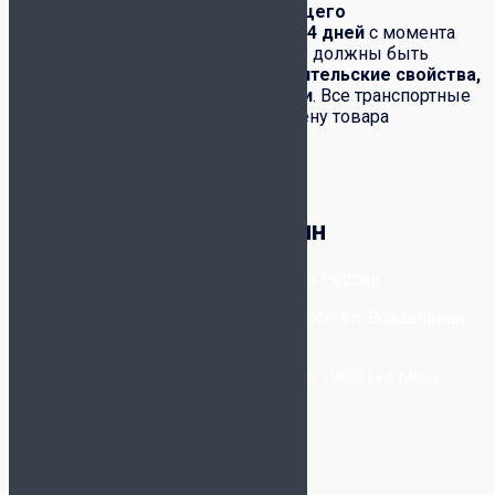
Обмен и возврат
товара надлежащего
качества
производится в течение
14 дней
с момента
его получения. При этом полностью должны быть
сохранены:
товарный вид, потребительские свойства,
комплектация, фабричные ярлыки
. Все транспортные
расходы по возвращению или обмену товара
возлагаются на покупателя.
Корзина
Футбольный магазин
8-800-300-80-96
- Бесплатно по России
+7-(993) 025-09-20
- Новосибирск, ул. Вокзальная
Магистраль, 6/2
Звонки принимаются с 11:00 до 19:00 (+4 Мск)
Написать в WhatsApp
Написать в Telegram
Написать в Max