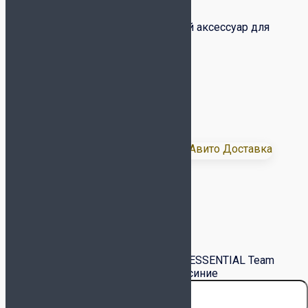
900
₽
Вязаные перчатки – универсальный аксессуар для
взрослых и детей
Размеры:
XS/S – 6,5/7 Rus (16 см)
M/L – 7,5/8 Rus (17 см)
XL – 8,5 Rus (18.5 см)
Доставка:
Размер
Очистить
Количество товара Перчатки Jögel ESSENTIAL Team
Knitted Gloves ЦБ-00003948 Тёмно-синие