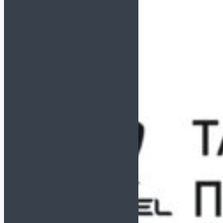
DEMIX
GRANDE
HO SOCCER
JÖGEL
JOMA
KELME
LEGEA
MITRE
MUNICH
NIKE
ORTUSEIGHT
SELECT
UMBRO
СЕРТИФИКАТ В ПОДАРОК