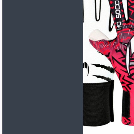
TACTICO
TOP FLEX
Футзалки KELME
СМОТРЕТЬ ВСЕ
МОДЕЛИ
INDOOR COPA
PRECISION
SCALPEL
STILETTO
Футзалки MUNICH-X
СМОТРЕТЬ ВСЕ
МОДЕЛИ
CONTINENTAL
CONTINENTAL V2
G3
GRESCA
ONE
PRISMA
RONDO