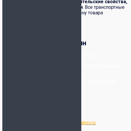
сохранены:
товарный вид, потребительские свойства,
комплектация, фабричные ярлыки
. Все транспортные
расходы по возвращению или обмену товара
возлагаются на покупателя.
Корзина
Футбольный магазин
8-800-300-80-96
- Бесплатно по России
+7-(993) 025-09-20
- Новосибирск, ул. Вокзальная
Магистраль, 6/2
Звонки принимаются с 11:00 до 19:00 (+4 Мск)
Написать в WhatsApp
Написать в Telegram
Написать в Max
Электронная почта:
store@futsalpro.ru