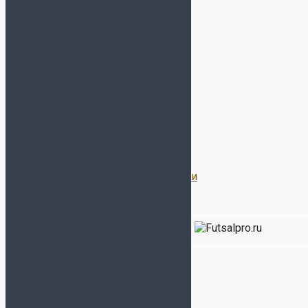
О нас
Условия оплаты и доставка
Обмен и возврат
Оптовый отдел
Отслеживание заказа
Гарантии
Договор Оферты
Политика конфиденциальности
Все права защищены 2026 | Магазин
ФУТЗАЛ ПРО
-
Бутсы, сороконожки, футзалки, кроссовки, экипировка
для футбола