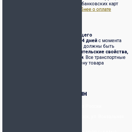
по предоплате на сайте с помощью банковских карт
VISA, Master Card, МИР и др..
Подробнее о оплате
Обмен-возврат товара
Обмен и возврат
товара надлежащего
качества
производится в течение
14 дней
с момента
его получения. При этом полностью должны быть
сохранены:
товарный вид, потребительские свойства,
комплектация, фабричные ярлыки
. Все транспортные
расходы по возвращению или обмену товара
возлагаются на покупателя.
Корзина
Футбольный магазин
8-800-300-80-96
- Бесплатно по России
+7-(993) 025-09-20
- Новосибирск, ул. Вокзальная
Магистраль, 6/2