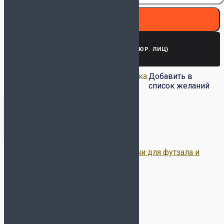
В корзину
ЗАПРОСИТЬ СЧЕТ (ДЛЯ ЮР. ЛИЦ)
Добавить в список
Удалить из списка
Добавить в
желаний
желаний
список желаний
Артикул:
1063460009
Категория:
Мячи для футзала и
мини-футбола
Метка:
SELECT
Описание
Детали
Доставка и оплата
Обмен-возврат товара