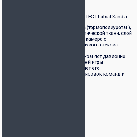
Описание
Тренировочный футзальный мяч SELECT Futsal Samba.
Глянцевая синтетическая кожа (термополиуретан),
3 подкладочных слоя из синтетической ткани, слой
пены для мягкости, бутиловая камера с
наполнителем для создания низкого отскока.
Размер 4, 32 панели.
Двойной ниппель надежно сохраняет давление
внутри мяча на протяжении всей игры
Сертификат FIFA Basic позволяет его
рекомендовать для игр и тренировок команд и
клубов разного уровня.
Ручная сшивка
Детали
Вес
418 г
Размер
4