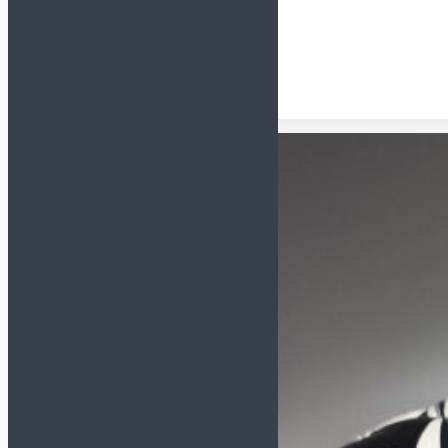
Перчатки
Форма
Наколенники и
налокотники
Футбольная форма
Щитки и гетры
Куртки/пуховики
Спортивные костюмы
Футбольная форма
Комплект формы
(футболка+шорты)
Футболки
Шорты
Гетры
Манишки
Одежда
Компрессионное белье
Куртки/Пуховики