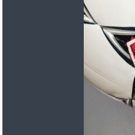
Сувенирные (размер 1)
Насосы и иглы для мячей
Инвентарь
Бутылки для воды
Для судьи
Капитанские повязки
Контейнеры
Лестницы, конусы,
фишки
Насосы и иглы для мячей
Планшеты, секундомеры
Свистки
Сетка для мячей
Сланцы и полотенца
Спортивная медицина
Сувениры
Бренд
ADIDAS
ALPHAKEEPERS