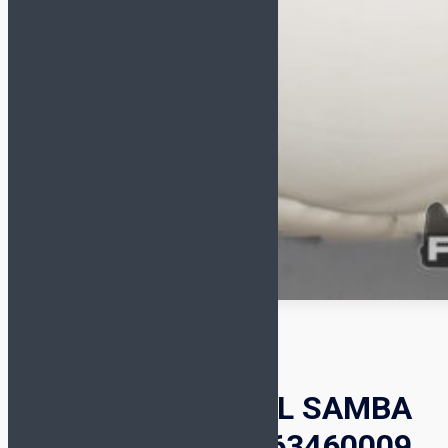
Мяч Select FUTSAL SAMBA
V22 FIFA Basic 1063460009