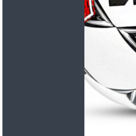
Футзалки NIKE
GATO
Футзалки ORTUSEIGHT
Детские футзалки
Сороконожки (TF)
СМОТРЕТЬ ВСЕ
Сороконожки JOMA
Сороконожки KELME
Сороконожки NIKE
Детские сороконожки
Бутсы (AG, FG, MT)
Кроссовки
Сланцы и полотенца
Для детей
Обувь для футбола
Бутсы
Сороконожки
Футзалки
Для вратарей