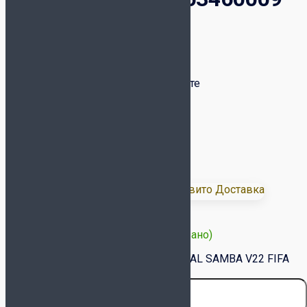
для футзала (4)
6 599
₽
Футбольный мяч для игры на паркете
Низкий отскок от поверхности
Размер:
4
Категория:
FIFA Basic
Доставка:
3 в наличии (может быть предзаказано)
Количество товара Мяч Select FUTSAL SAMBA V22 FIFA
Basic 1063460009 для футзала (4)