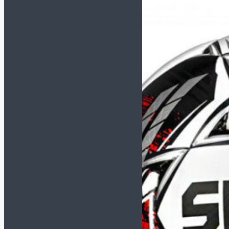
TACTICO
TOP FLEX
Футзалки KELME
СМОТРЕТЬ ВСЕ
МОДЕЛИ
INDOOR COPA
PRECISION
SCALPEL
STILETTO
Футзалки MUNICH-X
СМОТРЕТЬ ВСЕ
МОДЕЛИ
CONTINENTAL
CONTINENTAL V2
G3
GRESCA
ONE
PRISMA
RONDO