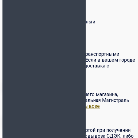
Бренд
Select
Уровень игры
Полупрофессиональный
Доставка и оплата
Доставка товаров по всей России транспортными
компаниями СДЭК и Почта России. Если в вашем городе
есть служба
СДЭК
– вам доступна доставка с
примеркой и частичным выкупом.
Бесплатный самовывоз с нашего магазина,
расположенного по адресу ул. Вокзальная Магистраль
6/2.
Подробнее о доставке и самовывозе
Оплата товара наличными/картой при получении
товара от курьера или в пункте самовывоза СДЭК, либо