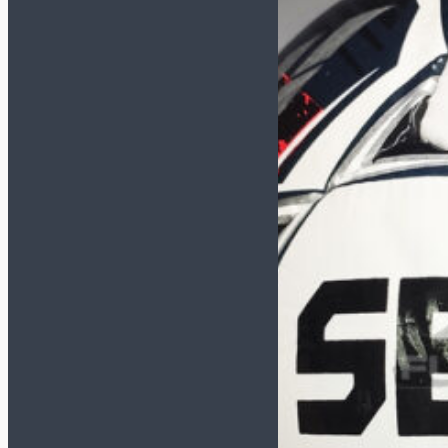
Спортивные костюмы
Толстовки/Свитшоты
Аксессуары
Бейсболки
Носки
Перчатки зимние
Сумки и рюкзаки
Шапки/Снуды/Перчатки
Шнурки
Щитки
Вратарская экипировка
Вратарская форма
Наколенники и
налокотники
Перчатки
Мячи
Размер 5
Размер 4
Размер 3