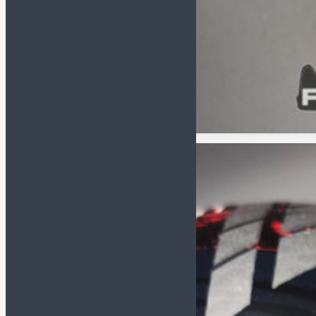
DEMIX
GRANDE
HO SOCCER
JÖGEL
JOMA
KELME
LEGEA
MITRE
MUNICH
NIKE
ORTUSEIGHT
SELECT
UMBRO
СЕРТИФИКАТ В ПОДАРОК