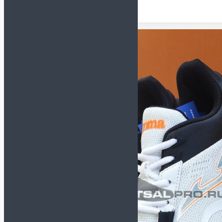
Футзалки NIKE
GATO
Футзалки ORTUSEIGHT
Детские футзалки
Сороконожки (TF)
СМОТРЕТЬ ВСЕ
Сороконожки JOMA
Сороконожки KELME
Сороконожки NIKE
Детские сороконожки
Бутсы (AG, FG, MT)
Кроссовки
Сланцы и полотенца
Для детей
Обувь для футбола
Бутсы
Сороконожки
Футзалки
Для вратарей