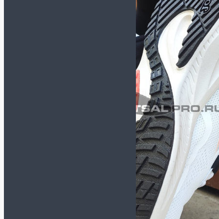
Спортивные костюмы
Толстовки/Свитшоты
Аксессуары
Бейсболки
Носки
Перчатки зимние
Сумки и рюкзаки
Шапки/Снуды/Перчатки
Шнурки
Щитки
Вратарская экипировка
Вратарская форма
Наколенники и
налокотники
Перчатки
Мячи
Размер 5
Размер 4
Размер 3