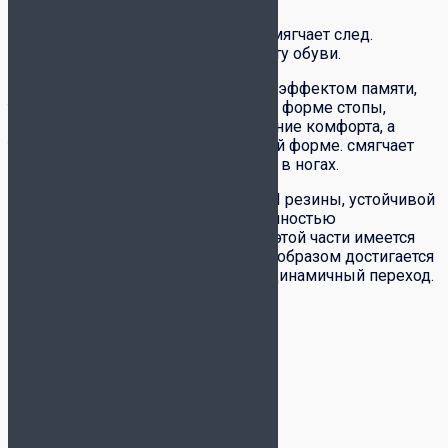
Цельная межподошва из филона смягчает след.
Амортизация способствует комфорту обуви.
Стелька представляет собой пену с эффектом памяти,
тип стельки, которая адаптируется к форме стопы,
обеспечивая максимальное ощущение комфорта, а
также быстро возвращается к своей форме. смягчает
каждый шаг и предотвращает боль в ногах.
Подошва изготовлена ​​из ПРОЧНОЙ резины, устойчивой
к истиранию. Кроме того, чтобы полностью
оптимизировать гибкость обуви, в этой части имеется
система гибких строп FLEXO. Таким образом достигается
более естественный след и более динамичный переход.
Детали
Цвет
белый
Бренд
Joma