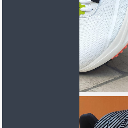
Перчатки
Форма
Наколенники и
налокотники
Футбольная форма
Щитки и гетры
Куртки/пуховики
Спортивные костюмы
Футбольная форма
Комплект формы
(футболка+шорты)
Футболки
Шорты
Гетры
Манишки
Одежда
Компрессионное белье
Куртки/Пуховики