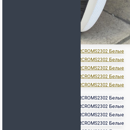
Сувенирные (размер 1)
Насосы и иглы для мячей
Инвентарь
Бутылки для воды
Для судьи
Капитанские повязки
Контейнеры
Лестницы, конусы,
фишки
Насосы и иглы для мячей
Планшеты, секундомеры
Свистки
Сетка для мячей
Сланцы и полотенца
Спортивная медицина
Сувениры
Бренд
ADIDAS
ALPHAKEEPERS