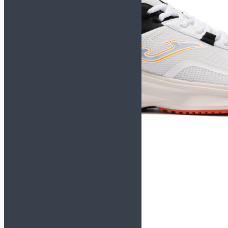
TACTICO
TOP FLEX
Футзалки KELME
СМОТРЕТЬ ВСЕ
МОДЕЛИ
INDOOR COPA
PRECISION
SCALPEL
STILETTO
Футзалки MUNICH-X
СМОТРЕТЬ ВСЕ
МОДЕЛИ
CONTINENTAL
CONTINENTAL V2
G3
GRESCA
ONE
PRISMA
RONDO