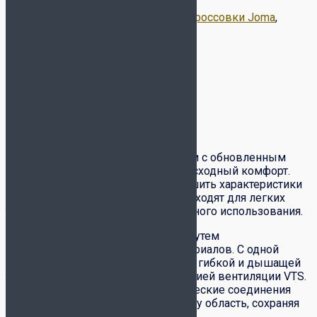
Артикул:
RCROMS2302
Категории:
Кроссовки Joma
,
Распродажа
Метка:
JOMA
Описание
Детали
Доставка и оплата
Обмен-возврат товара
Описание
Повседневные мужские кроссовки с обновленным
дизайном, обеспечивающие превосходный комфорт.
Каждое изменение призвано улучшить характеристики
этой универсальной обуви. Они подходят для легких
тренировок по бегу и для ежедневного использования.
В этой коллекции крой выполнен путем
комбинирования двух разных материалов. С одной
стороны, верх выполнен из легкой, гибкой и дышащей
ткани спереди и дополнен технологией вентиляции VTS.
Однако на спине он имеет синтетические соединения
без швов, чтобы реформировать эту область, сохраняя
при этом легкость.