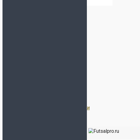
Информация
О нас
Условия оплаты и доставка
Обмен и возврат
Оптовый отдел
Отслеживание заказа
Гарантии
Договор Оферты
Политика конфиденциальности
Все права защищены 2026 | Магазин
ФУТЗАЛ ПРО
-
Бутсы, сороконожки, футзалки, кроссовки, экипировка