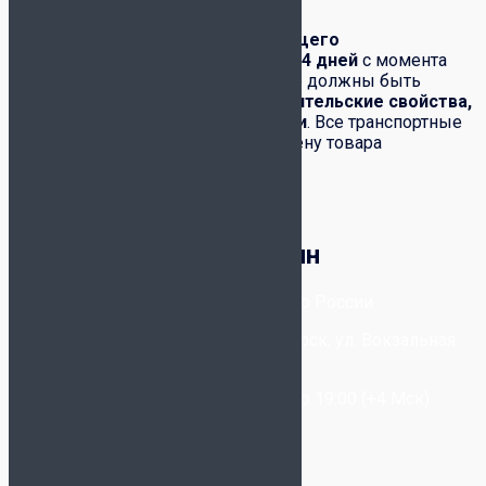
Обмен и возврат
товара надлежащего
качества
производится в течение
14 дней
с момента
его получения. При этом полностью должны быть
сохранены:
товарный вид, потребительские свойства,
комплектация, фабричные ярлыки
. Все транспортные
расходы по возвращению или обмену товара
возлагаются на покупателя.
Корзина
Футбольный магазин
8-800-300-80-96
- Бесплатно по России
+7-(993) 025-09-20
- Новосибирск, ул. Вокзальная
Магистраль, 6/2
Звонки принимаются с 11:00 до 19:00 (+4 Мск)
Написать в WhatsApp
Написать в Telegram