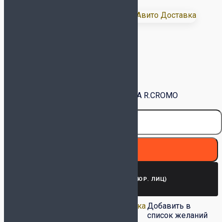
Доставка:
Размер Joma
Очистить
Количество товара Кроссовки JOMA R.CROMO
RCROMS2302 Белые
В корзину
ЗАПРОСИТЬ СЧЕТ (ДЛЯ ЮР. ЛИЦ)
Добавить в список
Удалить из списка
Добавить в
желаний
желаний
список желаний