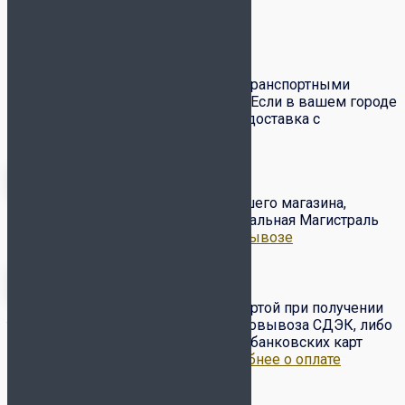
Доставка и оплата
Доставка товаров по всей России транспортными
компаниями СДЭК и Почта России. Если в вашем городе
есть служба
СДЭК
– вам доступна доставка с
примеркой и частичным выкупом.
Бесплатный самовывоз с нашего магазина,
расположенного по адресу ул. Вокзальная Магистраль
6/2.
Подробнее о доставке и самовывозе
Оплата товара наличными/картой при получении
товара от курьера или в пункте самовывоза СДЭК, либо
по предоплате на сайте с помощью банковских карт
VISA, Master Card, МИР и др..
Подробнее о оплате
Обмен-возврат товара