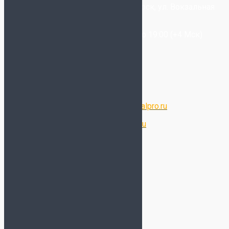
+7-(993) 025-09-20
- Новосибирск, ул. Вокзальная
Магистраль, 6/2
Звонки принимаются с 11:00 до 19:00 (+4 Мск)
Написать в WhatsApp
Написать в Telegram
Написать в Max
Электронная почта:
store@futsalpro.ru
Оптовый отдел:
opt@futsalpro.ru
Дополнительно
Отзывы
Подарочный сертификат
Таблица размеров