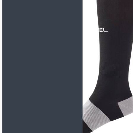
TACTICO
TOP FLEX
Футзалки KELME
СМОТРЕТЬ ВСЕ
МОДЕЛИ
INDOOR COPA
PRECISION
SCALPEL
STILETTO
Футзалки MUNICH-X
СМОТРЕТЬ ВСЕ
МОДЕЛИ
CONTINENTAL
CONTINENTAL V2
G3
GRESCA
ONE
PRISMA
RONDO