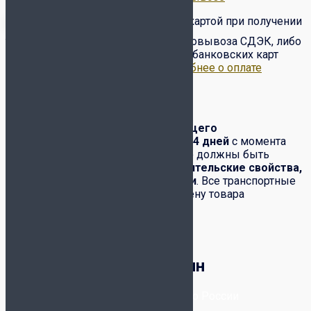
Оплата товара наличными/картой при получении
товара от курьера или в пункте самовывоза СДЭК, либо
по предоплате на сайте с помощью банковских карт
VISA, Master Card, МИР и др..
Подробнее о оплате
Обмен-возврат товара
Обмен и возврат
товара надлежащего
качества
производится в течение
14 дней
с момента
его получения. При этом полностью должны быть
сохранены:
товарный вид, потребительские свойства,
комплектация, фабричные ярлыки
. Все транспортные
расходы по возвращению или обмену товара
возлагаются на покупателя.
Корзина
Футбольный магазин
8-800-300-80-96
- Бесплатно по России