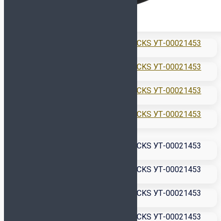
Футзалки NIKE
GATO
Футзалки ORTUSEIGHT
Детские футзалки
Сороконожки (TF)
СМОТРЕТЬ ВСЕ
Сороконожки JOMA
Сороконожки KELME
Сороконожки NIKE
Детские сороконожки
Бутсы (AG, FG, MT)
Кроссовки
Сланцы и полотенца
Для детей
Обувь для футбола
Бутсы
Сороконожки
Футзалки
Для вратарей