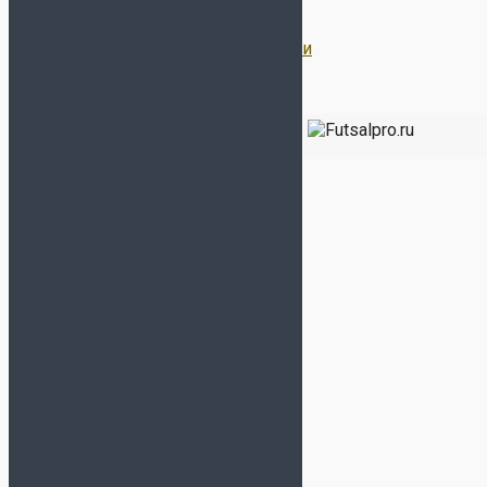
Договор Оферты
Политика конфиденциальности
Все права защищены 2026 | Магазин
ФУТЗАЛ ПРО
-
Бутсы, сороконожки, футзалки, кроссовки, экипировка
для футбола