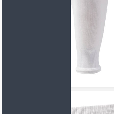
Перчатки
Форма
Наколенники и
налокотники
Футбольная форма
Щитки и гетры
Куртки/пуховики
Спортивные костюмы
Футбольная форма
Комплект формы
(футболка+шорты)
Футболки
Шорты
Гетры
Манишки
Одежда
Компрессионное белье
Куртки/Пуховики