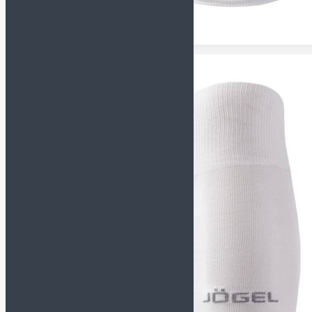
Футзалки NIKE
GATO
Футзалки ORTUSEIGHT
Детские футзалки
Сороконожки (TF)
СМОТРЕТЬ ВСЕ
Сороконожки JOMA
Сороконожки KELME
Сороконожки NIKE
Детские сороконожки
Бутсы (AG, FG, MT)
Кроссовки
Сланцы и полотенца
Для детей
Обувь для футбола
Бутсы
Сороконожки
Футзалки
Для вратарей