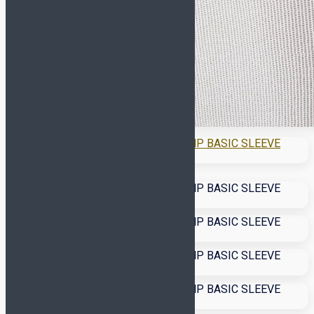
Сувенирные (размер 1)
Насосы и иглы для мячей
Инвентарь
Бутылки для воды
Для судьи
Капитанские повязки
Контейнеры
Лестницы, конусы,
фишки
Насосы и иглы для мячей
Планшеты, секундомеры
Свистки
Сетка для мячей
Сланцы и полотенца
Спортивная медицина
Сувениры
Бренд
ADIDAS
ALPHAKEEPERS