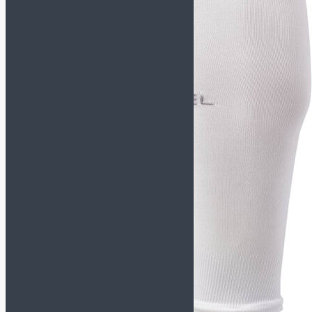
TACTICO
TOP FLEX
Футзалки KELME
СМОТРЕТЬ ВСЕ
МОДЕЛИ
INDOOR COPA
PRECISION
SCALPEL
STILETTO
Футзалки MUNICH-X
СМОТРЕТЬ ВСЕ
МОДЕЛИ
CONTINENTAL
CONTINENTAL V2
G3
GRESCA
ONE
PRISMA
RONDO