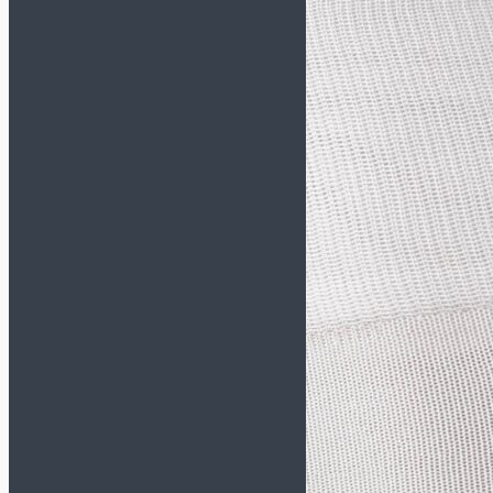
Спортивные костюмы
Толстовки/Свитшоты
Аксессуары
Бейсболки
Носки
Перчатки зимние
Сумки и рюкзаки
Шапки/Снуды/Перчатки
Шнурки
Щитки
Вратарская экипировка
Вратарская форма
Наколенники и
налокотники
Перчатки
Мячи
Размер 5
Размер 4
Размер 3