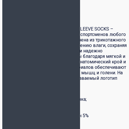
Обмен-возврат товара
Описание
Футбольные гольфы CAMP BASIC SLEEVE SOCKS –
стильный элемент экипировки для спортсменов любого
уровня подготовки. Модель выполнена из трикотажного
полотна, ткань способствует выведению влаги, сохраняя
комфорт и сухость. Гольфы прочно и надежно
фиксируются на ноге во время игры благодаря мягкой и
эластичной трикотажной резинке. Анатомический крой и
использование современных материалов обеспечивают
надежную поддержку икроножных мышц и голени. На
передней части полотна вышит узнаваемый логотип
бренда.
Хорошее влагоотведение;
Эластичная трикотажная резинка;
Надежная фиксация на ноге;
Анатомический крой.
Состав: полиэстер 95%, эластан 5%
Производство: Россия