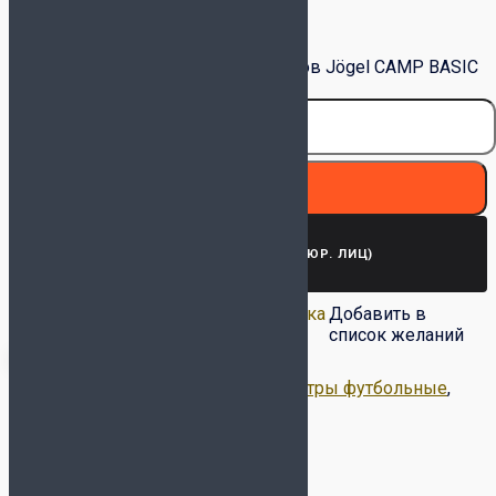
Очистить
Количество товара Гетры без носков Jögel CAMP BASIC
SLEEVE SOCKS УТ-00021431 белые
В корзину
ЗАПРОСИТЬ СЧЕТ (ДЛЯ ЮР. ЛИЦ)
Добавить в список
Удалить из списка
Добавить в
желаний
желаний
список желаний
Артикул:
УТ-00021431
Категории:
Гетры футбольные
,
Щитки и гетры
Метка:
JÖGEL
Описание
Детали
Доставка и оплата