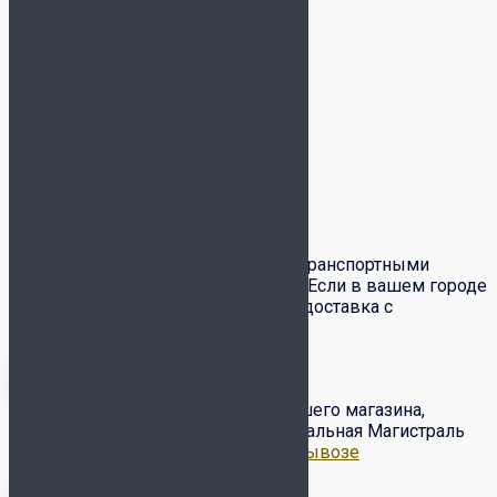
Детали
Цвет
белый
Бренд
Jögel
Доставка и оплата
Доставка товаров по всей России транспортными
компаниями СДЭК и Почта России. Если в вашем городе
есть служба
СДЭК
– вам доступна доставка с
примеркой и частичным выкупом.
Бесплатный самовывоз с нашего магазина,
расположенного по адресу ул. Вокзальная Магистраль
6/2.
Подробнее о доставке и самовывозе