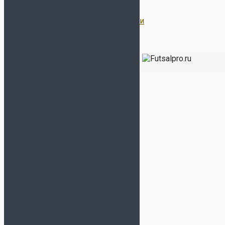
Договор Оферты
Политика конфиденциальности
Все права защищены 2026 | Магазин
ФУТЗАЛ ПРО
-
Бутсы, сороконожки, футзалки, кроссовки, экипировка
для футбола