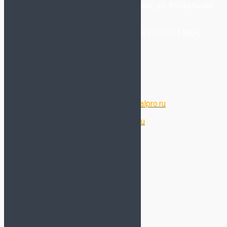
+7-(993) 025-09-20
- Новосибирск, ул. Вокзальная
Магистраль, 6/2
Звонки принимаются с 11:00 до 19:00 (+4 Мск)
Написать в WhatsApp
Написать в Telegram
Написать в Max
Электронная почта:
store@futsalpro.ru
Оптовый отдел:
opt@futsalpro.ru
Дополнительно
Отзывы
Подарочный сертификат
Таблица размеров