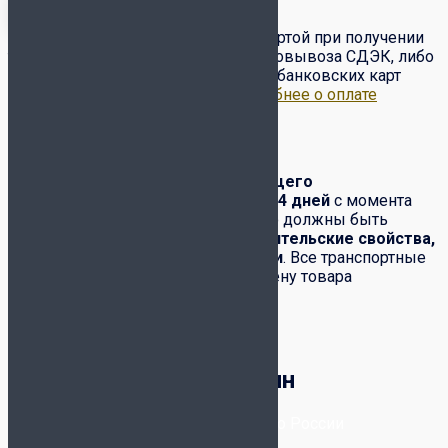
Оплата товара наличными/картой при получении
товара от курьера или в пункте самовывоза СДЭК, либо
по предоплате на сайте с помощью банковских карт
VISA, Master Card, МИР и др..
Подробнее о оплате
Обмен-возврат товара
Обмен и возврат
товара надлежащего
качества
производится в течение
14 дней
с момента
его получения. При этом полностью должны быть
сохранены:
товарный вид, потребительские свойства,
комплектация, фабричные ярлыки
. Все транспортные
расходы по возвращению или обмену товара
возлагаются на покупателя.
Корзина
Футбольный магазин
8-800-300-80-96
- Бесплатно по России