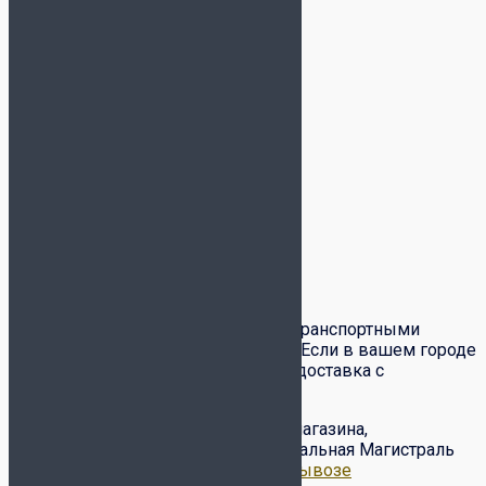
Детали
Размер
S, M, L
Цвет
тёмно-синий
Бренд
Joma
Доставка и оплата
Доставка товаров по всей России транспортными
компаниями СДЭК и Почта России. Если в вашем городе
есть служба
СДЭК
– вам доступна доставка с
примеркой и частичным выкупом.
Бесплатный самовывоз с нашего магазина,
расположенного по адресу ул. Вокзальная Магистраль
6/2.
Подробнее о доставке и самовывозе