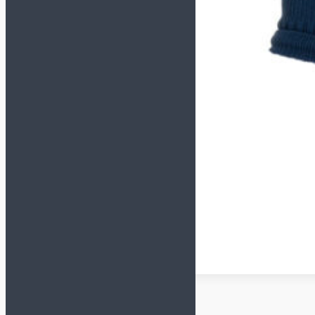
DEMIX
GRANDE
HO SOCCER
JÖGEL
JOMA
KELME
LEGEA
MITRE
MUNICH
NIKE
ORTUSEIGHT
SELECT
UMBRO
СЕРТИФИКАТ В ПОДАРОК