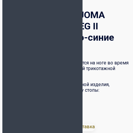
Гетры без носка JOMA
MEDIAS SIN PIE LEG II
401533.331 Тёмно-синие
999
₽
Гетры прочно и надежно фиксируются на ноге во время
игры благодаря мягкой и эластичной трикотажной
резинке
Размер гетр отличается только длиной изделия,
ориентироваться можно по размеру стопы:
S – размер стопы 35-38 EU
M – размер стопы 39-42 EU
L – размер стопы 43-46 EU
Доставка: