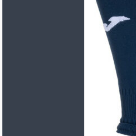
Футзалки NIKE
GATO
Футзалки ORTUSEIGHT
Детские футзалки
Сороконожки (TF)
СМОТРЕТЬ ВСЕ
Сороконожки JOMA
Сороконожки KELME
Сороконожки NIKE
Детские сороконожки
Бутсы (AG, FG, MT)
Кроссовки
Сланцы и полотенца
Для детей
Обувь для футбола
Бутсы
Сороконожки
Футзалки
Для вратарей