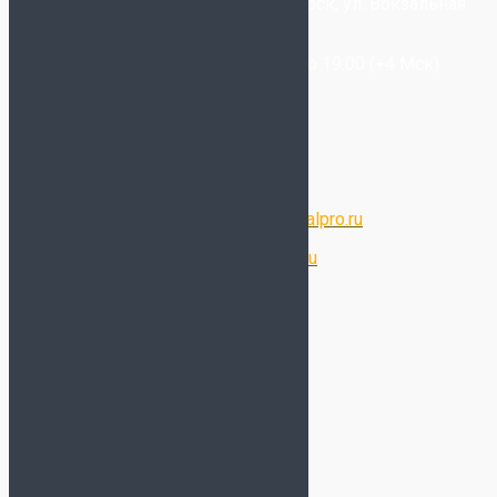
+7-(993) 025-09-20
- Новосибирск, ул. Вокзальная
Магистраль, 6/2
Звонки принимаются с 11:00 до 19:00 (+4 Мск)
Написать в WhatsApp
Написать в Telegram
Написать в Max
Электронная почта:
store@futsalpro.ru
Оптовый отдел:
opt@futsalpro.ru
Дополнительно
Отзывы
Подарочный сертификат
Таблица размеров