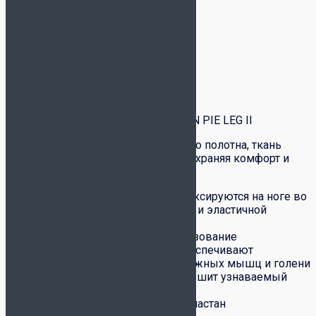
Описание
Детали
Доставка и оплата
Обмен-возврат товара
Описание
Гетры без носков JOMA MEDIAS SIN PIE LEG II
Модель выполнена из трикотажного полотна, ткань
способствует выведению влаги, сохраняя комфорт и
сухость.
Гольфы прочно и надежно фиксируются на ноге во
время игры благодаря мягкой и эластичной
трикотажной резинке
Анатомический крой и использование
современных материалов обеспечивают
надежную поддержку икроножных мышц и голени
На передней части полотна вышит узнаваемый
логотип бренда
Состав: 90% Полиамид, 10% Эластан