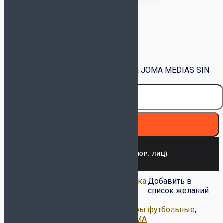
Размер Гетр
Очистить
Количество товара Гетры без носка JOMA MEDIAS SIN
PIE LEG II 401533.331 Тёмно-синие
В корзину
ЗАПРОСИТЬ СЧЕТ (ДЛЯ ЮР. ЛИЦ)
Добавить в список
Удалить из списка
Добавить в
желаний
желаний
список желаний
Артикул:
401533.331
Категории:
Гетры футбольные
,
Новинки
,
Щитки и гетры
Метка:
JOMA