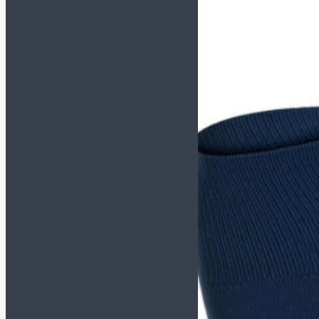
Спортивные костюмы
Толстовки/Свитшоты
Аксессуары
Бейсболки
Носки
Перчатки зимние
Сумки и рюкзаки
Шапки/Снуды/Перчатки
Шнурки
Щитки
Вратарская экипировка
Вратарская форма
Наколенники и
налокотники
Перчатки
Мячи
Размер 5
Размер 4
Размер 3