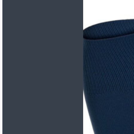
TACTICO
TOP FLEX
Футзалки KELME
СМОТРЕТЬ ВСЕ
МОДЕЛИ
INDOOR COPA
PRECISION
SCALPEL
STILETTO
Футзалки MUNICH-X
СМОТРЕТЬ ВСЕ
МОДЕЛИ
CONTINENTAL
CONTINENTAL V2
G3
GRESCA
ONE
PRISMA
RONDO