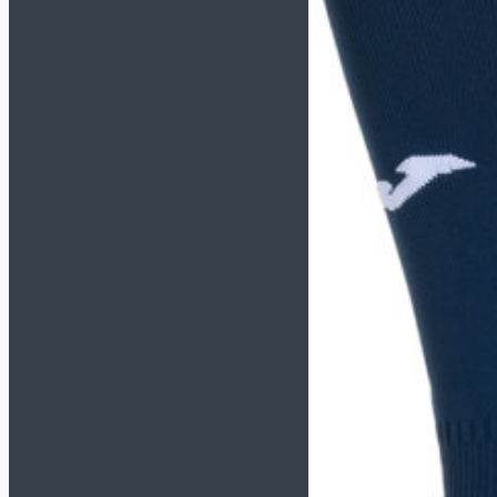
Сувенирные (размер 1)
Насосы и иглы для мячей
Инвентарь
Бутылки для воды
Для судьи
Капитанские повязки
Контейнеры
Лестницы, конусы,
фишки
Насосы и иглы для мячей
Планшеты, секундомеры
Свистки
Сетка для мячей
Сланцы и полотенца
Спортивная медицина
Сувениры
Бренд
ADIDAS
ALPHAKEEPERS