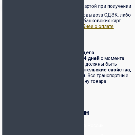
Оплата товара наличными/картой при получении
товара от курьера или в пункте самовывоза СДЭК, либо
по предоплате на сайте с помощью банковских карт
VISA, Master Card, МИР и др..
Подробнее о оплате
Обмен-возврат товара
Обмен и возврат
товара надлежащего
качества
производится в течение
14 дней
с момента
его получения. При этом полностью должны быть
сохранены:
товарный вид, потребительские свойства,
комплектация, фабричные ярлыки
. Все транспортные
расходы по возвращению или обмену товара
возлагаются на покупателя.
Корзина
Футбольный магазин
8-800-300-80-96
- Бесплатно по России