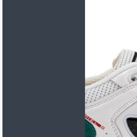
TACTICO
TOP FLEX
Футзалки KELME
СМОТРЕТЬ ВСЕ
МОДЕЛИ
INDOOR COPA
PRECISION
SCALPEL
STILETTO
Футзалки MUNICH-X
СМОТРЕТЬ ВСЕ
МОДЕЛИ
CONTINENTAL
CONTINENTAL V2
G3
GRESCA
ONE
PRISMA
RONDO