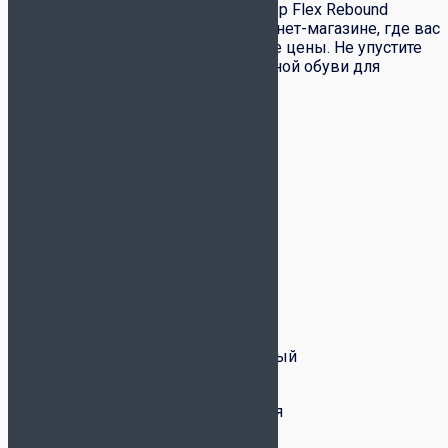
любителей футзала. Купить Joma Top Flex Rebound
TORW2532IN можно в нашем интернет-магазине, где вас
ждет быстрая доставка и выгодные цены. Не упустите
шанс стать обладателем качественной обуви для
футзала!
Детали
Размер
40.5, 41, 42, 42.5
Цвет
белый
Бренд
Joma
Уровень игры
Профессиональный
Ширина колодки
Средняя, Широкая