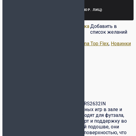
ЗАПРОСИТЬ СЧЕТ (ДЛЯ ЮР. ЛИЦ)
Добавить в список
Удалить из списка
Добавить в
желаний
желаний
список желаний
Артикул:
TORS2632IN
Категории:
Joma Top Flex
,
Новинки
Метка:
JOMA
Описание
Детали
Доставка и оплата
Обмен-возврат товара
Описание
Футзалки Joma Top Flex Rebound TORS2632IN
предназначены для профессиональных игр в зале и
тренировок. Модель идеально подходят для футзала,
обеспечивая максимальный комфорт и поддержку во
время игры. Благодаря специальной подошве, они
гарантируют отличное сцепление с поверхностью, что