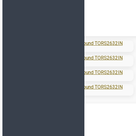
Перчатки
Форма
Наколенники и
налокотники
Футбольная форма
Щитки и гетры
Куртки/пуховики
Спортивные костюмы
Футбольная форма
Комплект формы
(футболка+шорты)
Футболки
Шорты
Гетры
Манишки
Одежда
Компрессионное белье
Куртки/Пуховики