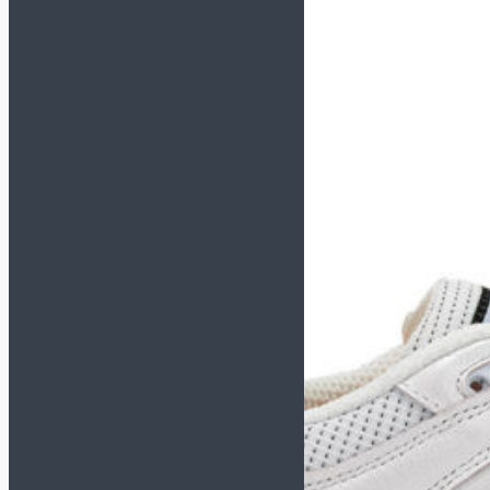
Спортивные костюмы
Толстовки/Свитшоты
Аксессуары
Бейсболки
Носки
Перчатки зимние
Сумки и рюкзаки
Шапки/Снуды/Перчатки
Шнурки
Щитки
Вратарская экипировка
Вратарская форма
Наколенники и
налокотники
Перчатки
Мячи
Размер 5
Размер 4
Размер 3