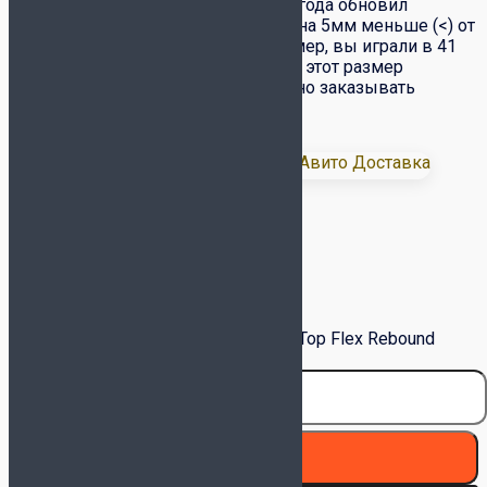
! ВНИМАНИЕ
– Бренд JOMA с 2026 года обновил
размерную сетку. Новые размеры на 5мм меньше (<) от
Европейского (EU) размера (Например, вы играли в 41
EU размере на стопу 26,5 см, теперь этот размер
подходит на стопу 26 см, а вам нужно заказывать
размер 42 EU)
Доставка:
Размер Joma
Очистить
Количество товара Футзалки Joma Top Flex Rebound
TORS2632IN Белые
В корзину