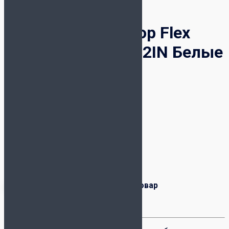
Футзалки Joma Top Flex
Rebound TORS2632IN Белые
9 999
₽
Верх:
Натуральная кожа
Производитель:
Китай
Уровень игры:
Профессиональный
Колодка:
Средняя/Широкая
Вес:
261 гр – 8 US
Оригинальный товар
Рекомендация