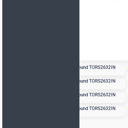
DEMIX
GRANDE
HO SOCCER
JÖGEL
JOMA
KELME
LEGEA
MITRE
MUNICH
NIKE
ORTUSEIGHT
SELECT
UMBRO
СЕРТИФИКАТ В ПОДАРОК