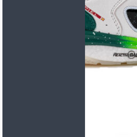
Сувенирные (размер 1)
Насосы и иглы для мячей
Инвентарь
Бутылки для воды
Для судьи
Капитанские повязки
Контейнеры
Лестницы, конусы,
фишки
Насосы и иглы для мячей
Планшеты, секундомеры
Свистки
Сетка для мячей
Сланцы и полотенца
Спортивная медицина
Сувениры
Бренд
ADIDAS
ALPHAKEEPERS