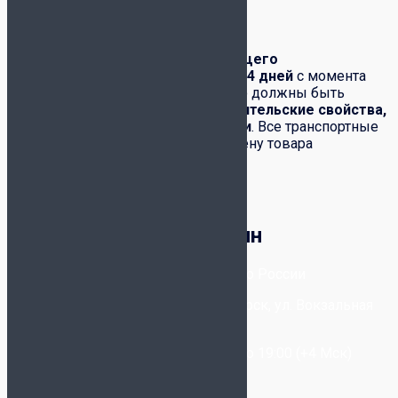
Обмен-возврат товара
Обмен и возврат
товара надлежащего
качества
производится в течение
14 дней
с момента
его получения. При этом полностью должны быть
сохранены:
товарный вид, потребительские свойства,
комплектация, фабричные ярлыки
. Все транспортные
расходы по возвращению или обмену товара
возлагаются на покупателя.
Корзина
Футбольный магазин
8-800-300-80-96
- Бесплатно по России
+7-(993) 025-09-20
- Новосибирск, ул. Вокзальная
Магистраль, 6/2
Звонки принимаются с 11:00 до 19:00 (+4 Мск)
Написать в WhatsApp