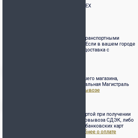
Модель
REBOUND, TOP FLEX
Доставка и оплата
Доставка товаров по всей России транспортными
компаниями СДЭК и Почта России. Если в вашем городе
есть служба
СДЭК
– вам доступна доставка с
примеркой и частичным выкупом.
Бесплатный самовывоз с нашего магазина,
расположенного по адресу ул. Вокзальная Магистраль
6/2.
Подробнее о доставке и самовывозе
Оплата товара наличными/картой при получении
товара от курьера или в пункте самовывоза СДЭК, либо
по предоплате на сайте с помощью банковских карт
VISA, Master Card, МИР и др..
Подробнее о оплате