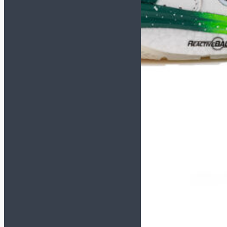
Футзалки NIKE
GATO
Футзалки ORTUSEIGHT
Детские футзалки
Сороконожки (TF)
СМОТРЕТЬ ВСЕ
Сороконожки JOMA
Сороконожки KELME
Сороконожки NIKE
Детские сороконожки
Бутсы (AG, FG, MT)
Кроссовки
Сланцы и полотенца
Для детей
Обувь для футбола
Бутсы
Сороконожки
Футзалки
Для вратарей