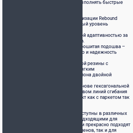
позволяет уверенно двигаться и выполнять быстрые
маневры.
Подошва с технологией амортизации Rebound
2.0. Поддерживает оптимальный уровень
комфорта, снижая риск травм.
Футзалки обладают прекрасной адаптивностью за
счет естественных материалов.
Защита пятки, защита носка, прошитая подошва –
всё это обеспечивает удобство и надежность
обуви.
Новая подошва из очень гибкой резины с
улучшенным сцеплением и мягким
промежуточным слоем из филона двойной
плотности.
Конструкция протектора на основе гексагональной
формы, разделенная множеством линий сгибания
обеспечивает отличный контакт как с паркетом так
и с мячом.
Футзалки Joma Top Flex Rebound доступны в различных
цветах и размерах, что делает их подходящими для
игроков всех уровней. Эти футзалки прекрасно подходят
как для профессиональных спортсменов, так и для