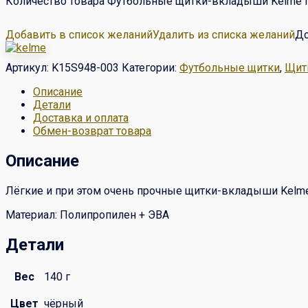
Количество товара Футбольные щитки-вкладыши Kelme In
Добавить в список желаний
Удалить из списка желаний
До
Артикул:
K15S948-003
Категории:
Футбольные щитки
,
Щит
Описание
Детали
Доставка и оплата
Обмен-возврат товара
Описание
Лёгкие и при этом очень прочные щитки-вкладыши Kelme
Материал: Полипропилен + ЭВА
Детали
Вес
140 г
Цвет
чёрный