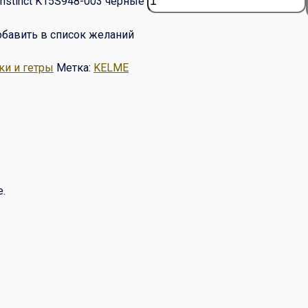
stinct K15S948-003 чёрные
бавить в список желаний
ки и гетры
Метка:
KELME
.