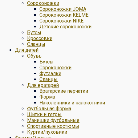
Сороконожки
Сороконожки JOMA
Сороконожки KELME
Сороконожки NIKE
Детские сороконожки
Бутсы
Кроссовки
Сланцы
Для детей
Обувь
Бутсы
Сороконожки
Футзалки
Сланцы
Для вратарей
Вратарские перчатки
Форма
Наколенники и налокотники
Футбольная форма
Щитки и гетры
Манишки футбольные
Спортивные костюмы
Куртки/пуховики
Форма/Одежда