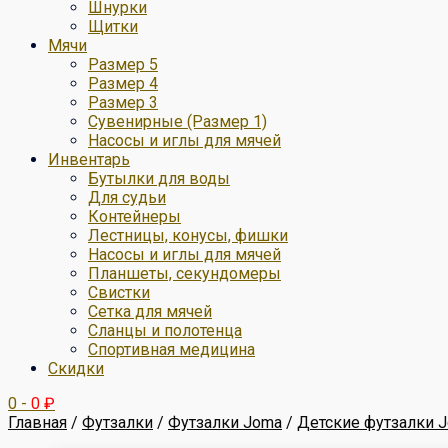
Шнурки
Щитки
Мячи
Размер 5
Размер 4
Размер 3
Сувенирные (Размер 1)
Насосы и иглы для мячей
Инвентарь
Бутылки для воды
Для судьи
Контейнеры
Лестницы, конусы, фишки
Насосы и иглы для мячей
Планшеты, секундомеры
Свистки
Сетка для мячей
Сланцы и полотенца
Спортивная медицина
Скидки
0
-
0
₽
Главная
/
Футзалки
/
Футзалки Joma
/
Детские футзалки 