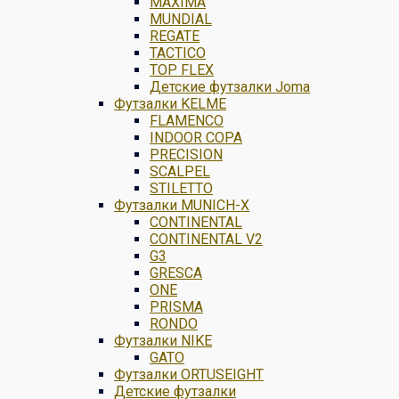
MAXIMA
MUNDIAL
REGATE
TACTICO
TOP FLEX
Детские футзалки Joma
Футзалки KELME
FLAMENCO
INDOOR COPA
PRECISION
SCALPEL
STILETTO
Футзалки MUNICH-X
CONTINENTAL
CONTINENTAL V2
G3
GRESCA
ONE
PRISMA
RONDO
Футзалки NIKE
GATO
Футзалки ORTUSEIGHT
Детские футзалки