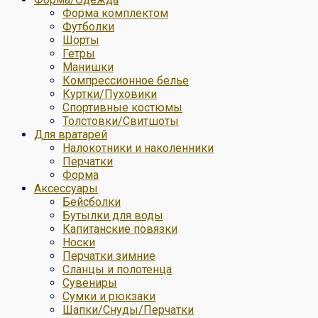
Форма комплектом
Футболки
Шорты
Гетры
Манишки
Компрессионное белье
Куртки/Пуховики
Спортивные костюмы
Толстовки/Свитшоты
Для вратарей
Налокотники и наколенники
Перчатки
Форма
Аксессуары
Бейсболки
Бутылки для воды
Капитанские повязки
Носки
Перчатки зимние
Сланцы и полотенца
Сувениры
Сумки и рюкзаки
Шапки/Снуды/Перчатки