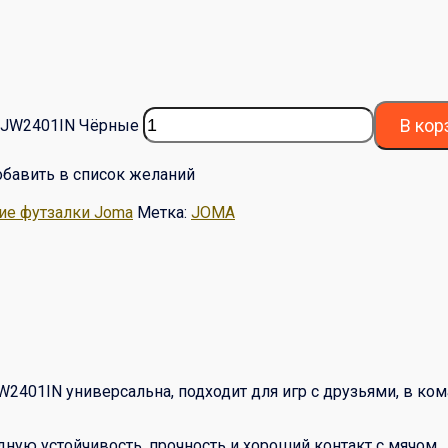
В кор
EVJW2401IN Чёрные
бавить в список желаний
ие футзалки Joma
Метка:
JOMA
2401IN универсальна, подходит для игр с друзьями, в ком
ную устойчивость, прочность и хороший контакт с мячом.