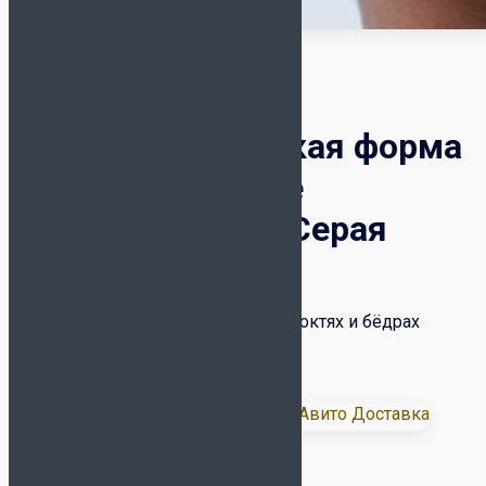
Детская вратарская форма
Kelme Long Sleeve
8461ZB3244-200 Серая
3 790
₽
Форма с поролоновой защитой на локтях и бёдрах
Комплект: футболка + шорты
Доставка:
Размер