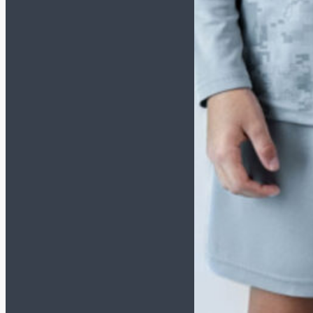
Сувенирные (размер 1)
Насосы и иглы для мячей
Инвентарь
Бутылки для воды
Для судьи
Капитанские повязки
Контейнеры
Лестницы, конусы,
фишки
Насосы и иглы для мячей
Планшеты, секундомеры
Свистки
Сетка для мячей
Сланцы и полотенца
Спортивная медицина
Сувениры
Бренд
ADIDAS
ALPHAKEEPERS