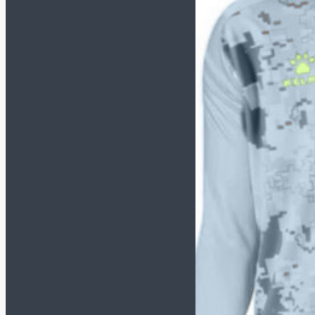
TACTICO
TOP FLEX
Футзалки KELME
СМОТРЕТЬ ВСЕ
МОДЕЛИ
INDOOR COPA
PRECISION
SCALPEL
STILETTO
Футзалки MUNICH-X
СМОТРЕТЬ ВСЕ
МОДЕЛИ
CONTINENTAL
CONTINENTAL V2
G3
GRESCA
ONE
PRISMA
RONDO