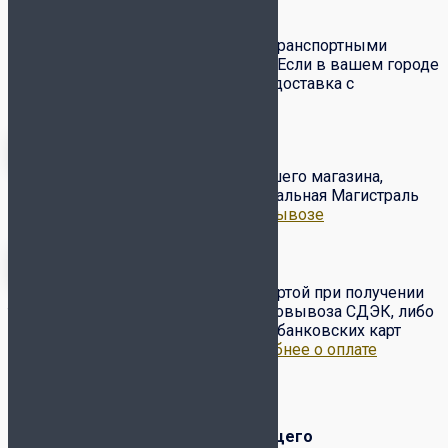
Доставка и оплата
Доставка товаров по всей России транспортными
компаниями СДЭК и Почта России. Если в вашем городе
есть служба
СДЭК
– вам доступна доставка с
примеркой и частичным выкупом.
Бесплатный самовывоз с нашего магазина,
расположенного по адресу ул. Вокзальная Магистраль
6/2.
Подробнее о доставке и самовывозе
Оплата товара наличными/картой при получении
товара от курьера или в пункте самовывоза СДЭК, либо
по предоплате на сайте с помощью банковских карт
VISA, Master Card, МИР и др..
Подробнее о оплате
Обмен-возврат товара
Обмен и возврат
товара надлежащего