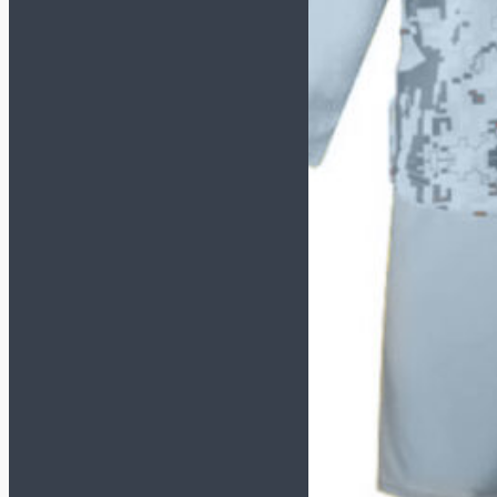
Футзалки NIKE
GATO
Футзалки ORTUSEIGHT
Детские футзалки
Сороконожки (TF)
СМОТРЕТЬ ВСЕ
Сороконожки JOMA
Сороконожки KELME
Сороконожки NIKE
Детские сороконожки
Бутсы (AG, FG, MT)
Кроссовки
Сланцы и полотенца
Для детей
Обувь для футбола
Бутсы
Сороконожки
Футзалки
Для вратарей