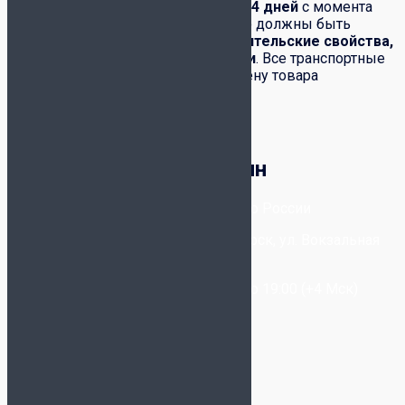
качества
производится в течение
14 дней
с момента
его получения. При этом полностью должны быть
сохранены:
товарный вид, потребительские свойства,
комплектация, фабричные ярлыки
. Все транспортные
расходы по возвращению или обмену товара
возлагаются на покупателя.
Корзина
Футбольный магазин
8-800-300-80-96
- Бесплатно по России
+7-(993) 025-09-20
- Новосибирск, ул. Вокзальная
Магистраль, 6/2
Звонки принимаются с 11:00 до 19:00 (+4 Мск)
Написать в WhatsApp
Написать в Telegram
Написать в Max