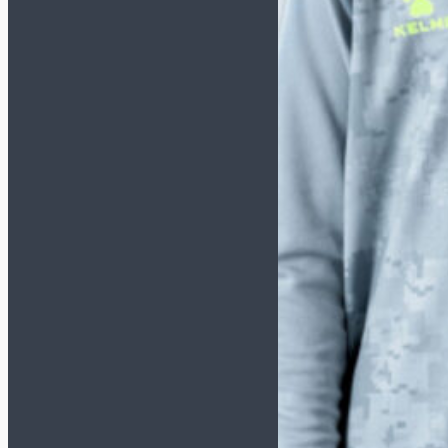
Спортивные костюмы
Толстовки/Свитшоты
Аксессуары
Бейсболки
Носки
Перчатки зимние
Сумки и рюкзаки
Шапки/Снуды/Перчатки
Шнурки
Щитки
Вратарская экипировка
Вратарская форма
Наколенники и
налокотники
Перчатки
Мячи
Размер 5
Размер 4
Размер 3