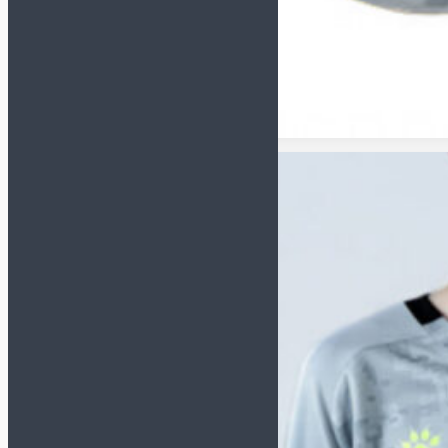
Перчатки
Форма
Наколенники и
налокотники
Футбольная форма
Щитки и гетры
Куртки/пуховики
Спортивные костюмы
Футбольная форма
Комплект формы
(футболка+шорты)
Футболки
Шорты
Гетры
Манишки
Одежда
Компрессионное белье
Куртки/Пуховики