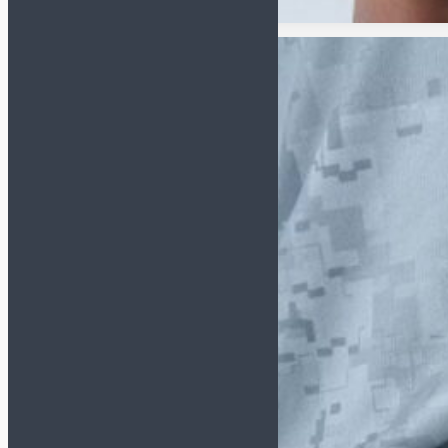
DEMIX
GRANDE
HO SOCCER
JÖGEL
JOMA
KELME
LEGEA
MITRE
MUNICH
NIKE
ORTUSEIGHT
SELECT
UMBRO
СЕРТИФИКАТ В ПОДАРОК