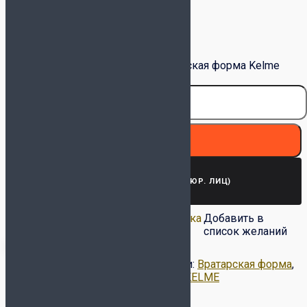
Очистить
Количество товара Детская вратарская форма Kelme
Long Sleeve 8461ZB3244-200 Серая
В корзину
ЗАПРОСИТЬ СЧЕТ (ДЛЯ ЮР. ЛИЦ)
Добавить в список
Удалить из списка
Добавить в
желаний
желаний
список желаний
Артикул:
8461ZB3244-200
Категории:
Вратарская форма
,
Детская вратарская форма
Метка:
KELME
Описание