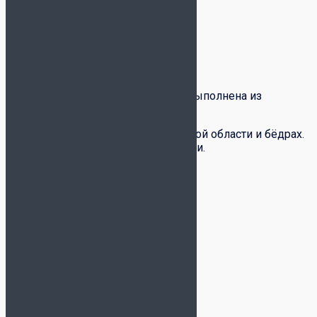
Детали
Доставка и оплата
Обмен-возврат товара
Описание
Детская вратарская форма Kelme выполнена из
износоустойчивой ткани.
Поролоновая защита в локтевой области и бёдрах.
Яркий, насыщенный цвет ткани.
Состав: 100% полиэстер.
Детали
Цвет
серый
Бренд
Kelme